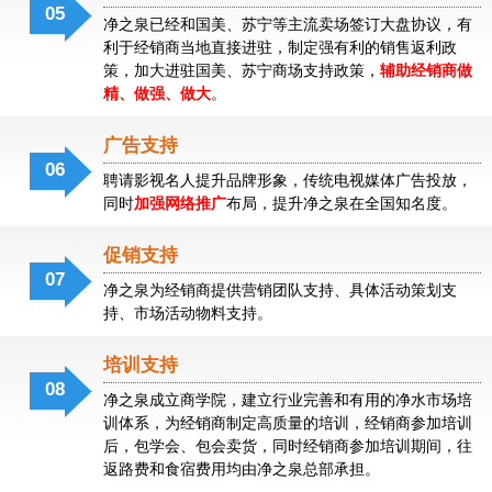
05
净之泉已经和国美、苏宁等主流卖场签订大盘协议，有
利于经销商当地直接进驻，制定强有利的销售返利政
策，加大进驻国美、苏宁商场支持政策，
辅助经销商做
精、做强、做大
。
净
之
泉
广告支持
物
06
聘请影视名人提升品牌形象，传统电视媒体广告投放，
云
同时
加强网络推广
布局，提升净之泉在全国知名度。
水
机
促销支持
07
净之泉为经销商提供营销团队支持、具体活动策划支
持、市场活动物料支持。
物
云
水
培训支持
机
08
净之泉成立商学院，建立行业完善和有用的净水市场培
训体系，为经销商制定高质量的培训，经销商参加培训
后，包学会、包会卖货，同时经销商参加培训期间，往
返路费和食宿费用均由净之泉总部承担。