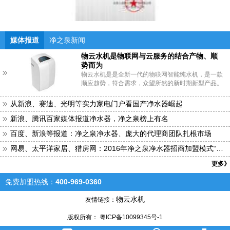
媒体报道
净之泉新闻
物云水机是物联网与云服务的结合产物、顺
势而为
物云水机是是全新一代的物联网智能纯水机，是一款
顺应趋势，符合需求，众望所然的新时期新型产品。
从新浪、赛迪、光明等实力家电门户看国产净水器崛起
新浪、腾讯百家媒体报道净水器，净之泉榜上有名
百度、新浪等报道：净之泉净水器、庞大的代理商团队扎根市场
网易、太平洋家居、猎房网：2016年净之泉净水器招商加盟模式“接
地气”
更多》
免费加盟热线：
400-969-0360
物云水机
友情链接：
版权所有： 粤ICP备10099345号-1