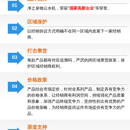
01
净之泉物云水机，荣获“
国家高新企业
”等荣誉。
物
云
水
区域保护
机
02
以经销协议方式明确不在同一区域内发展下一家经销
商。
净
之
泉
打击窜货
物
03
每款产品都有对应追溯码，严厉的跨区域窜货政策，保
云
护区域经销商权利。
净
水
之
机
泉
价格政策
物
04
物
产品结合市场定价，针对全系列产品，制定具有竞争力
云
云
的价格体系，让经销商有利润空间，持续强化产品质量
水
水
和形象，加强产品终端竞争力，坚持性价比有优势的产
机
机
品价格策略，为经销商提供运作市场提供有竞争力的产
品。
渠道支持